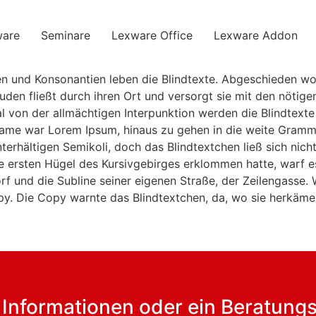
ware
Seminare
Lexware Office
Lexware Addon
ien und Konsonantien leben die Blindtexte. Abgeschieden w
en fließt durch ihren Ort und versorgt sie mit den nötigen
al von der allmächtigen Interpunktion werden die Blindtext
r Name war Lorem Ipsum, hinaus zu gehen in die weite Gramm
ältigen Semikoli, doch das Blindtextchen ließ sich nicht b
ie ersten Hügel des Kursivgebirges erklommen hatte, warf es
 und die Subline seiner eigenen Straße, der Zeilengasse. 
py. Die Copy warnte das Blindtextchen, da, wo sie herkäme
 Informationen oder ein Beratung